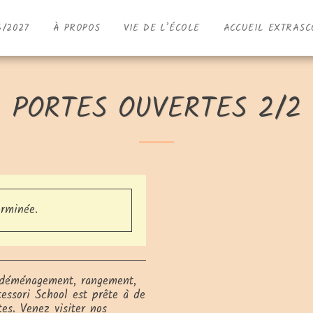
6/2027
À PROPOS
VIE DE L’ÉCOLE
ACCUEIL EXTRASC
PORTES OUVERTES 2/2
erminée.
 déménagement, rangement,
ssori School est prête à de
es. Venez visiter nos